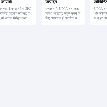
 कम्पार्क
उत्पादन
लॉजिस्ट
ेल व्यापारिक राज्यों में UPC
उत्पादन में, UPCA बार कोड
UPCA बार्
बार्कोड प्रत्येक सूचीबद्ध व
विविध आउटपुट लेबुल करने के
और लॉजिस्टि
तु को अकेले चिह्नित करते हैं,
लिए आवश्यक हैं. प्रत्येक उ
ल है हर तज्
नों गति और निश्चित के अ
त्पादक के लिए अद्वितीय, ये बार
निरीक्षण औ
सार संश यूपीएसी कोड का ए
कोड प्रबंधन की सुधार और
लिए, भण्ड 
स्वीकार स्कैन जैसे क्रीसिंग
कार्यात्मक प्रगति को बढ़ाते ह
स्कैन करने
 उपलब्ध होने के लिए स
उन्हें स्कैन करने के लिए उत्पाद
ती स्थापना
पूर्ण प्रोडेक्ट डाटा को विभाज
न विशिष्ट विशिष्ट में तेज पहुँच
उत्पादनशील
करता है, इसलिए ऑनलाइन
देता है, जिसमें उत्पादन तारीख,
ा
बैच कोड, और आयाम.