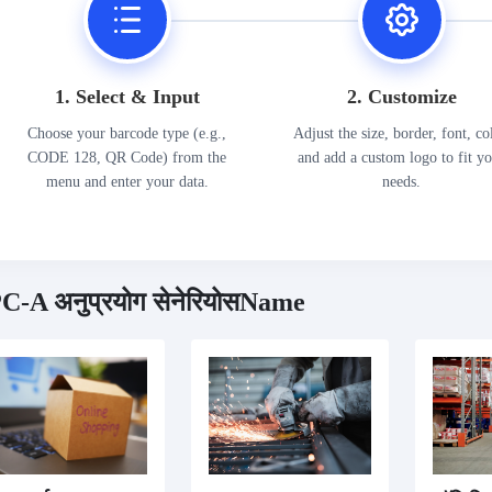
1. Select & Input
2. Customize
Choose your barcode type (e.g.,
Adjust the size, border, font, co
CODE 128, QR Code) from the
and add a custom logo to fit y
menu and enter your data.
needs.
C-A अनुप्रयोग सेनेरियोसName