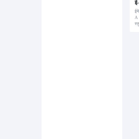
ई-
ईम
A 
स्
दो
नु
क 
और
म्
न 
व्य