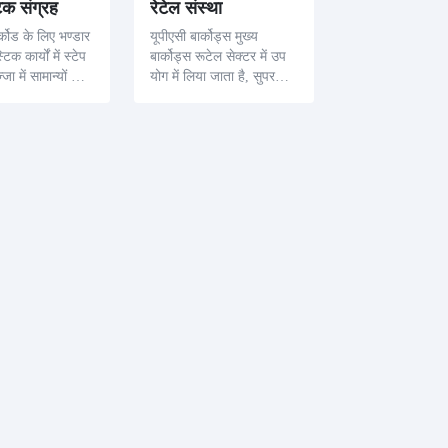
िक संग्रह
रेटेल संस्था
कोड के लिए भण्डार
यूपीएसी बार्कोड्स मुख्य
क कार्यों में स्टेप
बार्कोड्स रूटेल सेक्टर में उप
जा में सामान्यों को
योग में लिया जाता है, सुपर
र प्रबंधित करने के
मार्केट्स से सुधार और विभाग
इन बार कोडों को
दुकानों तक, जबकि प ये बार
 में त्रुटि और गल
कोड एक्सेक्सिलिक्व प्रोडेक्ट
 के लिए लाज़िसिक
पहचानकर्ताओं को एनकोड कर
ता को बढ़ाता है.
ते हैं, स्कैनिंग के बारे में मूल्य
वान और स्टॉक विस्तृत विवरण
को स्