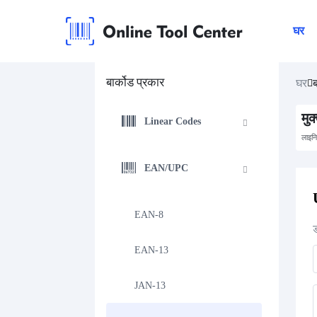
घर
बार्कोड प्रकार
घर
ब
मुक
Linear Codes
लाइन
EAN/UPC
EAN-8
EAN-13
JAN-13