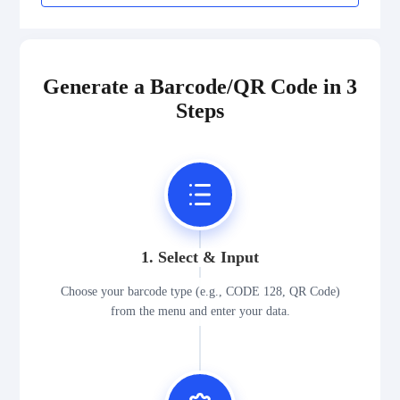
2D Codes
GS1 2D Codes
Generate a Barcode/QR Code in 3
Steps
1. Select & Input
Choose your barcode type (e.g., CODE 128, QR Code)
from the menu and enter your data.