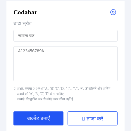
CODE 39 Extended
Codabar
CODE 39 Mod 43
डाटा स्रोत
CODE 93
Codabar
Interleaved 2 of 5
Standard 2 of 5
अक्षर: संख्या 0-9 तथा 'A', 'B', 'C', 'D', '-','.', '/',':', '+', '$' खोलने और अंतिम
अक्षरों को 'A', 'B', 'C', 'D' होना चाहिए
MSI Plessey (MSI Mod 10)
लम्बाई: सिद्धारित रूप से कोई उच्च सीमा नहीं है
Pharmacode
बार्कोड बनाएँ
ताजा करें
Telepen