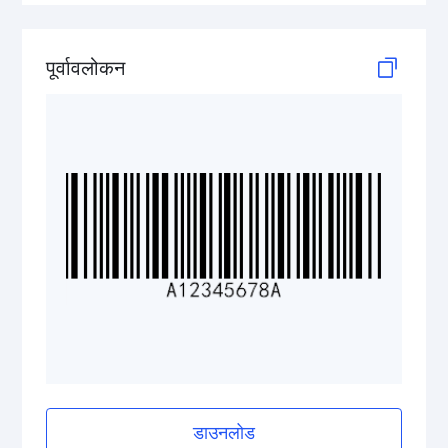
GS1-128 (UCC/EAN-128)
पूर्वावलोकन
LOGMARS
EAN/UPC
Postal Codes
ISBN Codes
GS1 DataBar
Medical Device Codes
डाउनलोड