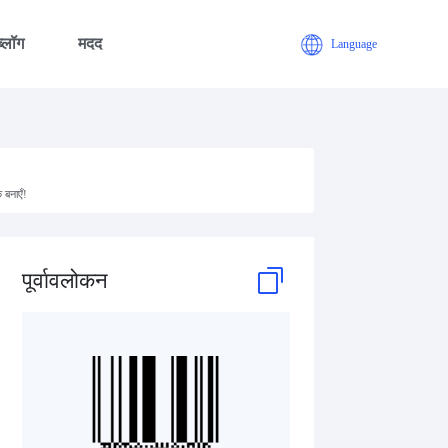
ब्लॉग
मदद
Language
 बनाएँ!
पूर्वावलोकन