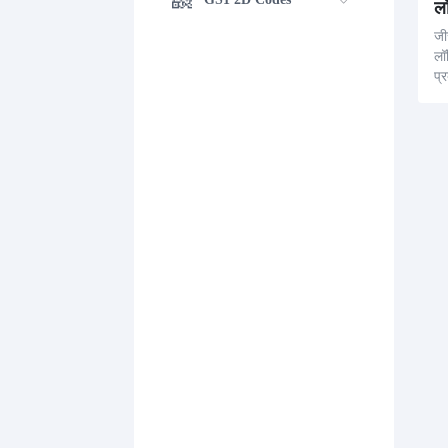
ल
जी
लॉ
प्
जा
को
ने
कते
ट्र
स