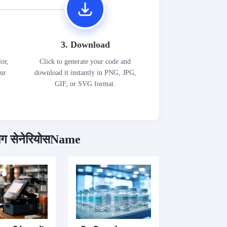
3. Download
lor,
Click to generate your code and
our
download it instantly in PNG, JPG,
GIF, or SVG format.
ग सेनेरियोसName