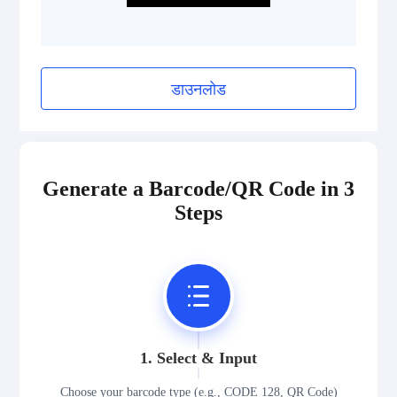
Pharmazentralnummer (PZN)
2D Codes
डाउनलोड
GS1 2D Codes
Generate a Barcode/QR Code in 3
Steps
1. Select & Input
Choose your barcode type (e.g., CODE 128, QR Code)