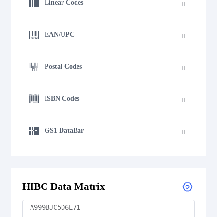
Linear Codes
EAN/UPC
Postal Codes
ISBN Codes
GS1 DataBar
Medical Device Codes
HIBC Data Matrix
Flattermarken