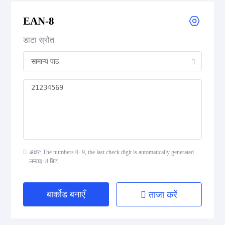
EAN-8
UPC Supplemental 2-Digit
डाटा स्रोत
UPC Supplemental 5-Digit
Postal Codes
ISBN Codes
GS1 DataBar
अक्षर: The numbers 0- 9, the last check digit is automatically generated
लम्बाइ: 8 बिट
Medical Device Codes
बार्कोड बनाएँ
ताजा करें
2D Codes