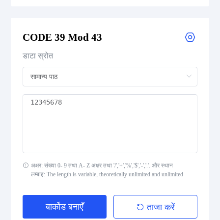
CODE 39
CODE 39 Extended
CODE 39 Mod 43
CODE 39 Mod 43
डाटा स्रोत
CODE 93
Codabar
Interleaved 2 of 5
Standard 2 of 5
अक्षर: संख्या 0- 9 तथा A- Z अक्षर तथा '/','+','%','$','-','.'. और स्थान
लम्बाइ: The length is variable, theoretically unlimited and unlimited
MSI Plessey (MSI Mod 10)
Pharmacode
बार्कोड बनाएँ
ताजा करें