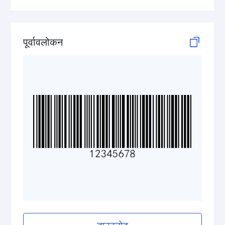
Telepen
GS1-128 (UCC/EAN-128)
पूर्वावलोकन
LOGMARS
EAN/UPC
Postal Codes
ISBN Codes
GS1 DataBar
Medical Device Codes