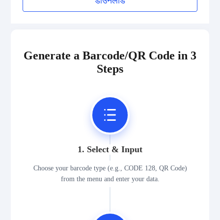
डाउनलोड
2D Codes
Generate a Barcode/QR Code in 3
GS1 2D Codes
Steps
1. Select & Input
Choose your barcode type (e.g., CODE 128, QR Code)
from the menu and enter your data.