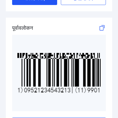
GS1 DataBar Stacked Omnidirectional
GS1 DataBar Stacked Omnidirectional Composite
पूर्वावलोकन
GS1 DataBar Truncated
GS1 DataBar Truncated Composite
Medical Device Codes
2D Codes
GS1 2D Codes