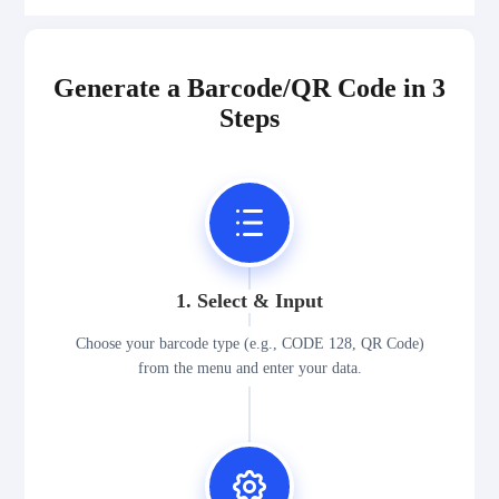
2D Codes
Generate a Barcode/QR Code in 3
GS1 2D Codes
Steps
1. Select & Input
Choose your barcode type (e.g., CODE 128, QR Code)
from the menu and enter your data.