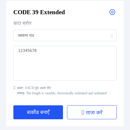
CODE 39 Extended
CODE 39 Extended
CODE 39 Mod 43
डाटा स्रोत
CODE 93
Codabar
Interleaved 2 of 5
Standard 2 of 5
अक्षर: ASCII पूरा अक्षर सेट
लम्बाइ: The length is variable, theoretically unlimited and unlimited
MSI Plessey (MSI Mod 10)
Pharmacode
बार्कोड बनाएँ
ताजा करें
Telepen