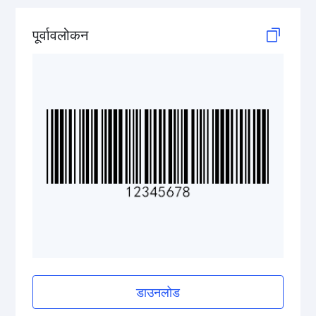
GS1-128 (UCC/EAN-128)
पूर्वावलोकन
LOGMARS
EAN/UPC
Postal Codes
ISBN Codes
GS1 DataBar
Medical Device Codes
डाउनलोड