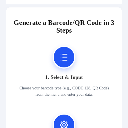
2D Codes
Generate a Barcode/QR Code in 3
GS1 2D Codes
Steps
1. Select & Input
Choose your barcode type (e.g., CODE 128, QR Code)
from the menu and enter your data.