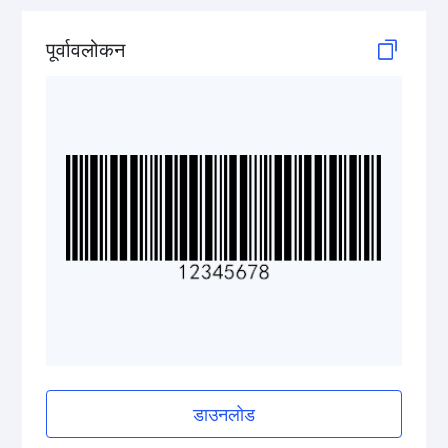
GS1-128 (UCC/EAN-128)
पूर्वावलोकन
LOGMARS
EAN/UPC
Postal Codes
ISBN Codes
GS1 DataBar
Medical Device Codes
डाउनलोड