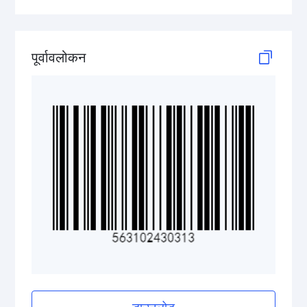
ISBN Codes
GS1 DataBar
पूर्वावलोकन
Medical Device Codes
2D Codes
GS1 2D Codes