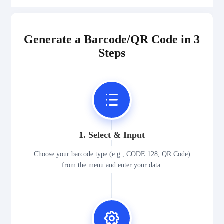
2D Codes
Generate a Barcode/QR Code in 3
GS1 2D Codes
Steps
1. Select & Input
Choose your barcode type (e.g., CODE 128, QR Code)
from the menu and enter your data.