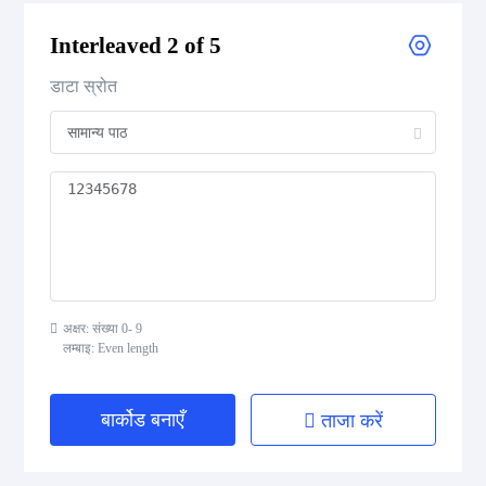
CODE 39 Extended
Interleaved 2 of 5
CODE 39 Mod 43
डाटा स्रोत
CODE 93
Codabar
Interleaved 2 of 5
Standard 2 of 5
अक्षर: संख्या 0- 9
लम्बाइ: Even length
MSI Plessey (MSI Mod 10)
Pharmacode
बार्कोड बनाएँ
ताजा करें
Telepen