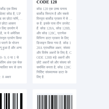
E
CODE 128
्कोड एक विश्व
कोड 128 एक उच्च घनत्व
रोडेक्ट कोड है, UP
बार्कोड सिस्टम है और सबसे
ड का छोटा फॉर्म,
विस्तृत बार्कोड प्रकार में से ए
 से छोटा आकार
क है. इसके पास तीन उपसेट
 के लिए उपयोग में
हैं: कोड 128A, कोड 128B,
है, ज ये अमेरिका
और कोड 128C, प्रत्येक
 विस्तृत प्रयोग किया
विभिन्न डाटा प्रकार के लिए
ो घराने के भोजन
डिजाइन किया गया है. कोड 1
 लागू हुआ है और अन्य
28A प्राथमिक अक्षर, संख्या
और विशेष अक्षरों के लिए है; C
 0- 9, 0 या 1 से
ODE 128B बड़े अक्षरों और
, अंतिम अंक एक चेक
छोटे अक्षरों को और संख्या को
वचालित रूप से उत्प
समर्थित करता है; कोड 128C
निर्दिष्ट संख्यात्मक डाटा के
ई: 8 अक्षर
लिए है.
 स्थान सहेजने की
अक्षर सेट: ASCII
ै उत्पादनों के लिए
अक्षर लंबाई: चल (अपरिमित)
ा जाता है.
अनुप्रयोग: आंतरिक प्रबंधन,
उत्पादन प्रक्रिया, लॉजिस्टिक
नियंत्रण सिस्टम, पैकेजिंग,
ट्रांसपोर्ट, संशोध