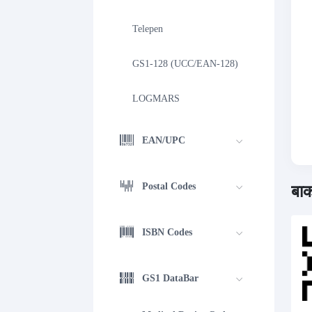
Telepen
GS1-128 (UCC/EAN-128)
LOGMARS
EAN/UPC
Postal Codes
बार
ISBN Codes
GS1 DataBar