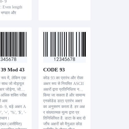
 0- 9
ाइ: Even length
: भण्डार और
संस्था
39 Mod 43
CODE 93
रूप में, लेकिन एक
कोड 93 का प्रारंभ और रोका
े साथ जो मोड्यूल
अक्षर रूप से नियमित ASCII
्षर जोड़ेगा, जो
अक्षरों द्वारा प्रतिनिधित्व नहीं
ें अधिक शक्ति परीक्ष
किया जा सकता है और सामान्य
की आव
एनकोडेड डाटा प्रारंभ अक्षर
 0- 9, बड़े अक्षर A
का अनुसरण करता है. हर अक्ष
', '+', '%', '$', '-
र संख्यात्मक मूल्य द्वारा प्र
 स्थान।
तिनिधित्वित है. डाटा के बाद दो
ेरिएबल (असीमित)
जाँच अक्षरों को मैनुअल कोड