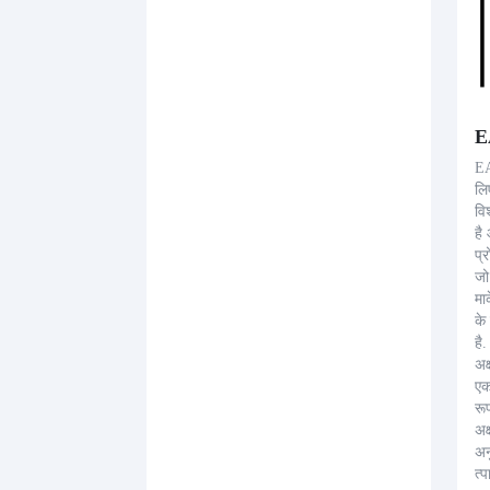
E
EA
लि
वि
है
प्
जो
मा
के
है.
अक
एक
रू
अक
अन
त्