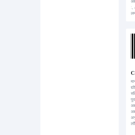
अक
:,
लम
अन
स्
ईड
C
मा
द्
सं
पूर
अक
अक
अन
लॉ