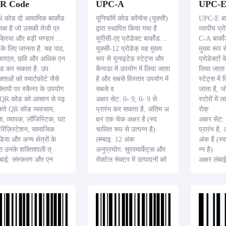
R Code
UPC-A
UPC-
 कोड दो आयामिक बार्कोड
यूनिफॉर्म कोड कॉन्वेस (यूक्सी)
UPC-E बार
नक है जो उसकी तेजी प्र
द्वारा स्थापित किया गया है
व्यापीय प्
क्रिया और बड़ी भण्डार क्षम
यूपीसी-एए प्रोडेक्ट बार्कोड
C-A बार्को
 के लिए जानता है. यह पाठ,
यूक्सी-12 प्रोडेक् यह मुख्य
मुख्य रूप
आरएल, छवि और अधिक एन
रूप से यूनाइटेड स्टेट्स और
प्रोडेक्टों
ड कर सकता है. उप
कैनाडा में उपयोग में लिया जाता
लिया जाता 
्ताओं को स्मार्टफ़ोर्ट जैसे
है और सबसे विस्तार उपयोग में
स्टेट्स में
क्तियों पर स्कैनर के उपयोग
सबसे व
जाता है, ज
 QR कोड को आसान से पढ़
अक्षर सेट: 0- 9, 0- 9 से
स्टोरों में
कोड व्यवसाय,
प्रारंभ कर सकता है, अंतिम अ
रोक्
सा, व्यापक, लॉजिस्टिक, घट
क्षर एक चेक अक्षर है (स्व
अक्षर सेट:
 रिज़िस्टेशन, सामाजिक
चालित रूप से उत्पन्न है)
प्रारंभ है
डिया और अन्य क्षेत्रों के
लम्बाइ: 12 अंक
अंक है (स्
वारा उनके शक्तिशाली त्
अनुप्रयोग: सुपरमार्केट्स और
न्न है)
्बाई: संस्करण और एन
रोक्टेल सेक्टर में उत्पादनों को
अक्षर लंबा
डिंग पद्धति पर आधारित है,
रिटेल करें.
अनुप्रयोग:
जनसे हजार अक्षरों से भंडार
आवश्यकता ह
 सकते हैं
प्रयोग किय
ुप्रयोग: उत्पादन, मोबाइल
से, डिजिटल मार्केटिंग, सार्वज
क ट्रांसपोर्ट, कॉर्पोरेट परिच