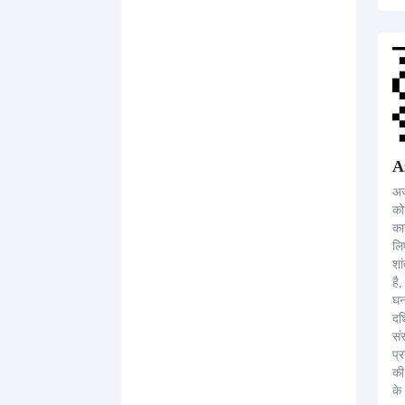
N 
A
अज
को
का
लि
शा
है
घन
दर
संस
प्
की
के