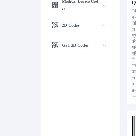
Medical Device Cod
Q
es
QR
मा
ति
2D Codes
ता
यू
को
GS1 2D Codes
योक
यु
से
सकते QR 
पै
ना
मी
द्
लम
को
डा
कर
अन
पै
नि