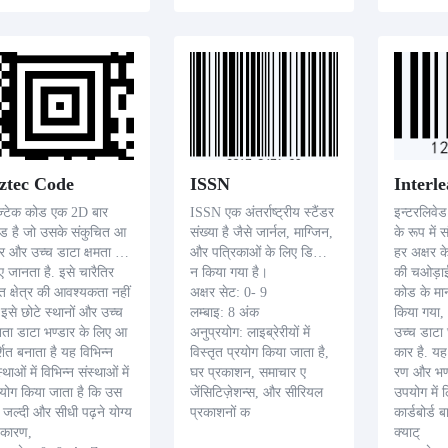
के रूप में उपयोग किया गया.
न प्रबंधन
ztec Code
ISSN
Interle
्टेक कोड एक 2D बार
ISSN एक अंतर्राष्ट्रीय स्टैंडर
इन्टरलिवे
ड है जो उसके संकुचित आ
संख्या है जैसे जार्नल, माग्जिन,
के रूप में 
र और उच्च डाटा क्षमता के
और पत्रिकाओं के लिए डिजाइ
हर अक्षर क
ए जानता है. इसे चारैतिर
न किया गया है।
की चओड़ाई
ंत क्षेत्र की आवश्यकता नहीं
अक्षर सेट: 0- 9
कोड के मा
, इसे छोटे स्थानों और उच्च
लम्बाइ: 8 अंक
किया गया,
ता डाटा भण्डार के लिए आ
अनुप्रयोग: लाइब्रेरीयों में
उच्च डाटा
्शित बनाता है यह विभिन्न
विस्तृत प्रयोग किया जाता है,
कार है. यह
्थाओं में विभिन्न संस्थाओं में
घर प्रकाशन, समाचार ए
रण और भण्
रयोग किया जाता है कि उस
जेंसिटिज़ेशन्स, और सीरियल
उपयोग में ल
 जल्दी और सीधी पढ़ने योग्य
प्रकाशनों क
कार्डबोर्ड 
 कारण,
क्याट्