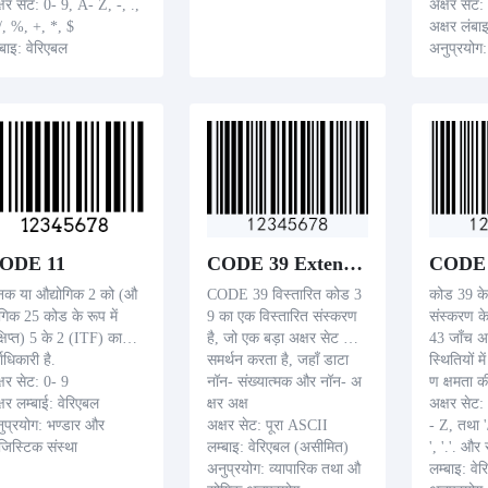
्षर सेट: 0- 9, A- Z, -, .,
अक्षर सेट:
 /, %, +, *, $
अक्षर लंब
्बाइ: वेरिएबल
अनुप्रयोग
ुप्रयोग: टिकेटिंग, प्रवास द
लॉजिस्टिक 
तावेज़, मोबाइल पैसे, तथा आ
ी कार्ड
ODE 11
CODE 39 Extended
CODE 
नक या औद्योगिक 2 को (औ
CODE 39 विस्तारित कोड 3
कोड 39 के 
योगिक 25 कोड के रूप में
9 का एक विस्तारित संस्करण
संस्करण क
क्षिप्त) 5 के 2 (ITF) का
है, जो एक बड़ा अक्षर सेट को
43 जाँच अक
्वाधिकारी है.
समर्थन करता है, जहाँ डाटा
स्थितियों म
्षर सेट: 0- 9
नॉन- संख्यात्मक और नॉन- अ
ण क्षमता 
्षर लम्बाई: वेरिएबल
क्षर अक्ष
अक्षर सेट:
ुप्रयोग: भण्डार और
अक्षर सेट: पूरा ASCII
- Z, तथा '/
जिस्टिक संस्था
लम्बाइ: वेरिएबल (असीमित)
', '.'. और
अनुप्रयोग: व्यापारिक तथा औ
लम्बाइ: व