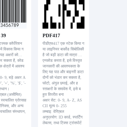
39
PDF417
टरमक कॉर्पोरेशन
पीडीएफ417 एक स्टेक किया ग
 में विकास किया ग
या लाइनियर बार्कोड सिंबोलिकी
 यह अक्षरों को
है जो बड़ी डाटा की मात्रा को
कर सकता है, कोड
एनकोड करता है, इसे विस्तृत
 क्षेत्रों में आवश्य
जानकारी की आवश्यकता के
लिए यह पाठ और बाइनरी डाटा
 0- 9, बड़े अक्षर A
दोनों को भंडार कर सकता है,
', '+', '%', '$', '-
फोटो, अंगुल छपाई, और ह
 स्थान।
स्ताक्षरों के समावेश में, इसे ब
ेरिएबल (असीमित)
हुत विपरीत बना
 स्वचालित प्रोत्साह
अक्षर सेट: 0- 9, A- Z, AS
रोनिक्स, और अन्य
CII मूल्य 0- 255
्वचालित संस्थापन,
लम्बाइ: वेरिएबल
अनुप्रयोग: ID कार्ड, स्पार्टिंग
लेबल्स, तथा टिक्स ट्रांसपोर्ट