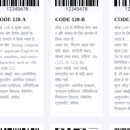
परीक्षण, और साम
ODE 128-A
CODE 128-B
CODE 
ड 128 A मुख्य अक्षर,
कोड 128 B मिश्रित केस अक्ष
कोड 128 सी
ख्या और विशेष अक्षरों के
र और संख्या के लिए उपयोग में
डाटा के लि
ए उपयोग में लिया जाता है.
लिया जाता है.
जाता है.
्षर सेट: Strings compose
अक्षर सेट: स्ट्रिंग अक्षर और
अक्षर सेट:
of uppercase English let
छोटे अक्षर, अंग्रेजी अक्षर,
मूल्य (00
rs, numbers, and contro
संख्या तथा अक्षर, जहिना: Ab
56 या 002
characters, such as: AB
c123, A- 123( B)
तिनिधित्व
, ABC123
अक्षर लंबाई: चल लंबाई,
संख्या के 
्षर लंबाई: चल (अपरिमित)
शास्त्रीय रूप से कोई ऊपर
है, तो जब 
ुप्रयोग: आंतरिक प्रबंधन,
सीमा नहीं.
होता है तो
्पादन प्रक्रिया, लॉजिस्टिक
अनुप्रयोग: आंतरिक प्रबंधन,
शून्य जोड़
यंत्रण सिस्टम, पैकेजिंग,
उत्पादन प्रक्रिया, लॉजिस्टिक
अक्षर लंब
ांसपोर्ट, संशोध
नियंत्रण सिस्टम, पैकेजिंग,
अनुप्रयोग:
ट्रांसपोर्ट, संशोध
उत्पादन प्
नियंत्रण स
ट्रांसपोर्ट,