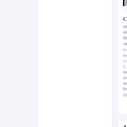
य 
C
को
सं
लि
अक
d 
te
l 
C
अक
अन
उत
नि
ट्र