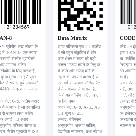
AN-8
Data Matrix
CODE 
N यूरोपीय लेख संख्या के
डाटा मैट्रिक्स एक 2D बार्कोड
कोड 39 इं
ए है. EAN-13 एक ज्यादा
है जो बहुत संकुचित है और
द्वारा 1975
श्वव्यापी बार्कोड प्रोटोकोल
छोटे क्षेत्र में डाटा की बड़ी
या. क्योंकि
 और सामान्य अंतिम
मात्रा भण्डार करने के लिए क्
नियंत्रण 
रोटोकोल के लिए मानक है,
ये काले और सफेद वर्गों की
39 औद्योगिक
 मुख्य मुख्य मार इसे सुपर
ग्रिड का उपयोग करता है जो
क है।
र्केट से खरीदी हुई उत्पादकों
एक वर्ग या आयात कोणिय पैट
अक्षर सेट:
 पैकेजिंग में देखा जा सकता
र्न में संयोजन किया गया है,
- Z, तथा '/
जिसे यह कोडिंग जटिल डाटा
', '.'. और
्षर सेट: 0- 9, अंतिम अक्षर
के लिए उपय
लम्बाइ: व
 चेक अक्षर है जो स्वचालित
अक्षर सेट: 0- 9, A- Z, AS
अनुप्रयोग:
प से उत्पन्न होना चाहिए
CII मूल्य 0- 255
क, इलेक्ट्
्षर लंबाई: 13 अक्षर
लम्बाइ: वेरिएबल
कारखाना स
ुप्रयोग: वैश्विक रोटेल उ
अनुप्रयोग: अवयव मार्किंग,
स्वास्थ्य सं
पादन, विशेष पुस्तकों में ISB
वैद्यानिक उपकरण, तथा संशोध