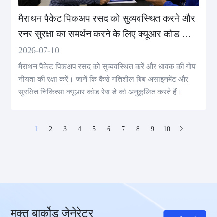
मैराथन पैकेट पिकअप रसद को सुव्यवस्थित करने और
रनर सुरक्षा का समर्थन करने के लिए क्यूआर कोड का
उपयोग करना
2026-07-10
मैराथन पैकेट पिकअप रसद को सुव्यवस्थित करें और धावक की गोप
नीयता की रक्षा करें। जानें कि कैसे गतिशील बिब असाइनमेंट और
सुरक्षित चिकित्सा क्यूआर कोड रेस डे को अनुकूलित करते हैं।
1
2
3
4
5
6
7
8
9
10
मुक्त बार्कोड जेनेरेटर