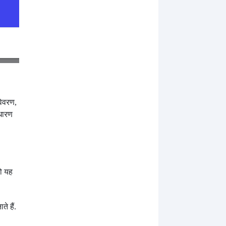
विवरण,
ाधारण
तो यह
े हैं.