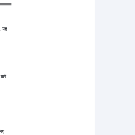
ै. यह
करें.
लिए