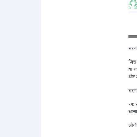
चरण 
जिस 
या घ
और 
चरण 
रंग:
आसान
लोगो