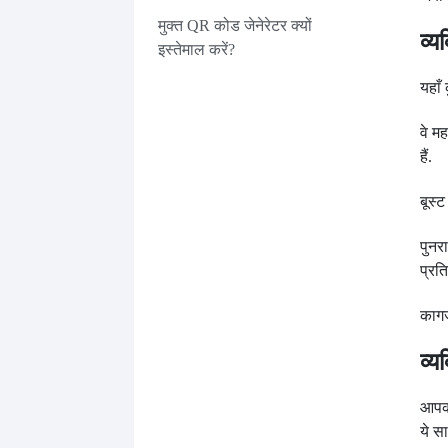
मुक्त QR कोड जेनेरेटर क्यों
व्य
इस्तेमाल करें?
यहाँ
वे म
हैं.
बूस्
पुनर
प्रति
कागज
व्
आपको
ये स