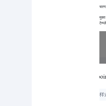
चरण 
मुक्
टेम्प