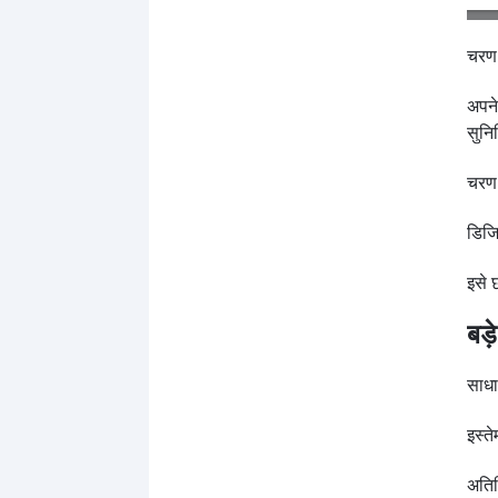
चरण 
अपने
सुनि
चरण 
डिजि
इसे छ
बड़
साधा
इस्त
अतिर